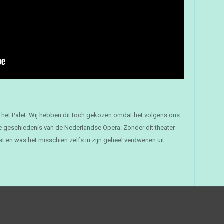
n het Palet. Wij hebben dit toch gekozen omdat het volgens ons
de geschiedenis van de Nederlandse Opera. Zonder dit theater
 en was het misschien zelfs in zijn geheel verdwenen uit