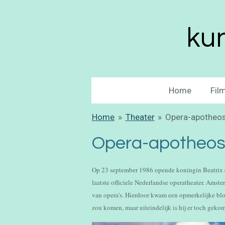
Ga
direct
kun
naar
de
hoofdinhoud
Home
Fil
Home
»
Theater
»
Opera-apotheo
Opera-apotheos
Op 23 september 1986 opende koningin Beatrix e
laatste officiele Nederlandse operatheater. Amst
van opera's. Hierdoor kwam een opmerkelijke bloe
zou komen, maar uiteindelijk is hij er toch geko