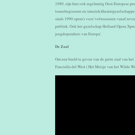
1989, zijn hier ook regelmatig Oost-Europese pro
toneelregisseurs en (muziek)theatergezelschapp
sinds 1990 opera's voor 'volwassenen vanaf zeven j
publiek. Ook het gezelschap Holland Opera Xpres
jeugdoperahuis van Europa’.
De Zaal
Om een beeld te geven van de grote zaal van het
Fanciulla del West ( Het Meisje van het Wilde Wes