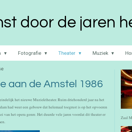
st door de jaren 
m
Fotografie
Theater
Muziek
Ho
se
e aan de Amstel 1986
indelijk het nieuwe Muziektheater. Ruim driehonderd jaar na het
erdam had weer een gebouw dat helemaal toegrust is op het opvoeren
i van het opera genre. Het duurde vele jaren voordat dit theater er
Zaal M
men.