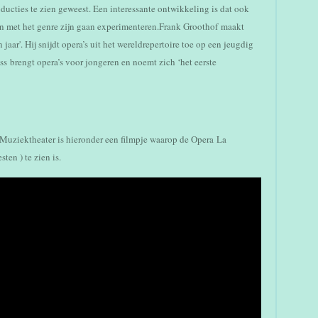
ducties te zien geweest. Een interessante ontwikkeling is dat ook
en met het genre zijn gaan experimenteren.Frank Groothof maakt
aar'. Hij snijdt opera’s uit het wereldrepertoire toe op een jeugdig
s brengt opera’s voor jongeren en noemt zich ‘het eerste
 Muziektheater is hieronder een filmpje waarop de Opera La
ten ) te zien is.