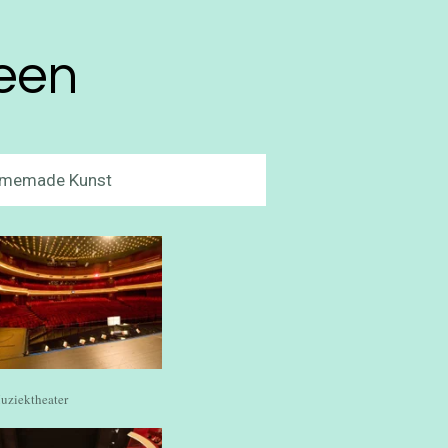
heen
memade Kunst
uziektheater