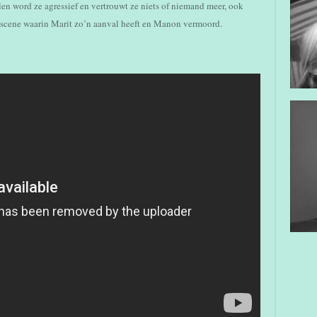
len word ze agressief en vertrouwt ze niets of niemand meer, ook
en scene waarin Marit zo’n aanval heeft en Manon vermoord.