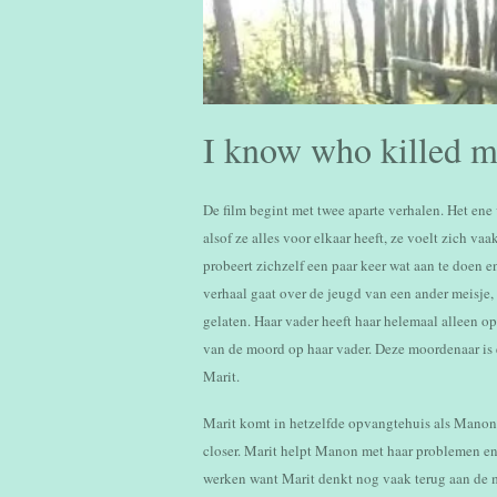
I know who killed 
De film begint met twee aparte verhalen. Het ene
alsof ze alles voor elkaar heeft, ze voelt zich v
probeert zichzelf een paar keer wat aan te doen e
verhaal gaat over de jeugd van een ander meisje, 
gelaten. Haar vader heeft haar helemaal alleen o
van de moord op haar vader. Deze moordenaar is e
Marit.
Marit komt in hetzelfde opvangtehuis als Manon 
closer. Marit helpt Manon met haar problemen en 
werken want Marit denkt nog vaak terug aan de m