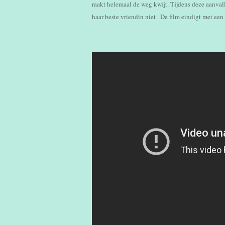
raakt helemaal de weg kwijt. Tijdens deze aanval
haar beste vriendin niet . De film eindigt met e