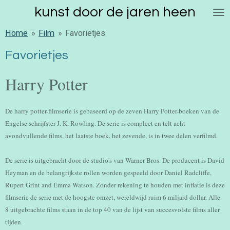
kunst door de jaren heen
Ga
direct
Home
»
Film
»
Favorietjes
naar
de
Favorietjes
hoofdinhoud
Harry Potter
De harry potter-filmserie is gebaseerd op de zeven Harry Potter-boeken van de
Engelse schrijfster J. K. Rowling. De serie is compleet en telt acht
avondvullende films, het laatste boek, het zevende, is in twee delen verfilmd.
De serie is uitgebracht door de studio's van Warner Bros. De producent is David
Heyman en de belangrijkste rollen worden gespeeld door Daniel Radcliffe,
Rupert Grint and Emma Watson. Zonder rekening te houden met inflatie is deze
filmserie de serie met de hoogste omzet, wereldwijd ruim 6 miljard dollar. Alle
8 uitgebrachte films staan in de top 40 van de lijst van succesvolste films aller
tijden.